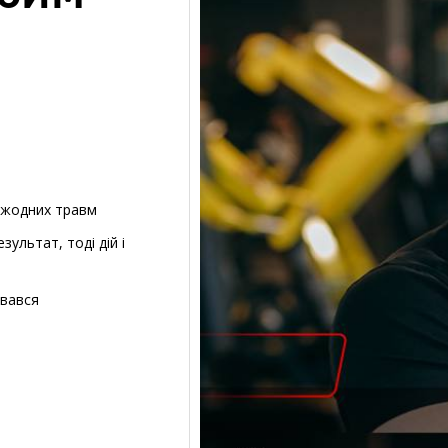
 жодних травм
ультат, тоді дій і
увався