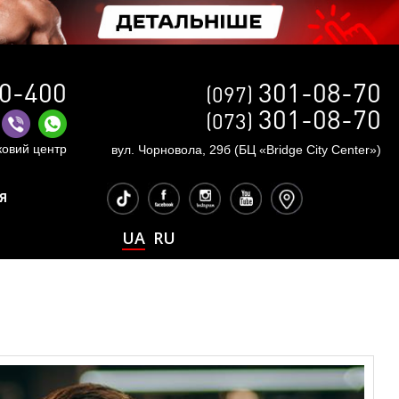
0-400
301-08-70
(097)
301-08-70
(073)
ковий центр
вул. Чорновола, 29б (БЦ «Bridge City Center»)
Я
UA
RU