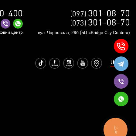
0-400
301-08-70
(097)
301-08-70
(073)
ковий центр
вул. Чорновола, 29б (БЦ «Bridge City Center»)
UA
RU
КНОПКА
ЗВ'ЯЗКУ