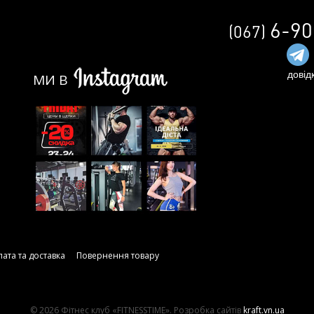
6-90
(067)
довід
МИ В
ата та доставка
Повернення товару
© 2026
Фітнес клуб «FITNESSTIME». Розробка сайтів
kraft.vn.ua