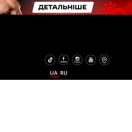
UA
RU