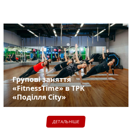
Групові заняття
«FitnessTime» в ТРК
«Поділля City»
ДЕТАЛЬНІШЕ